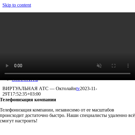
Skip to content
ЛИЧНЫЙ КАБИНЕТ
Toggle Navigation
ВОЗМОЖНОСТИ
ТАРИФЫ
ТАРИФЫ 8-800
ВЫБОР НОМЕРА
СКАЧАТЬ
ОПЛАТИТЬ
ВИРТУАЛЬНАЯ АТС — Октолайн
tv
2023-11-
29T17:52:35+03:00
Телефонизация компании
Телефонизация компании, независимо от ее масштабов
происходит достаточно быстро. Наши специалисты удаленно вс
смогут настроить!
Подробнее >